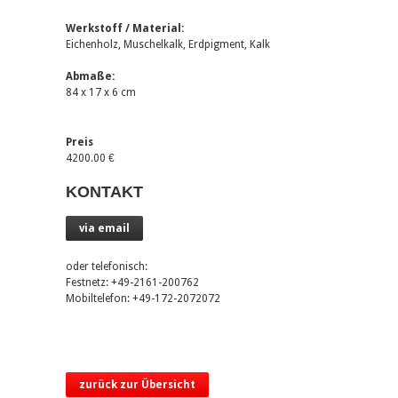
Werkstoff / Material:
Eichenholz, Muschelkalk, Erdpigment, Kalk
Abmaße:
84 x 17 x 6 cm
Preis
4200.00 €
KONTAKT
via email
oder telefonisch:
Festnetz: +49-2161-200762
Mobiltelefon: +49-172-2072072
zurück zur Übersicht