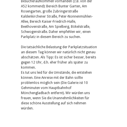
Besucheraufkommen vorhanden (z.B. von der
A52 kommend): Bereich Bunter Garten, Am
Rosengarten, große Zubringerstraße
Kaldenkirchener Straße, Peter-Nonnenmühlen-
Allee, Bereich Kaiser-Friedrich-Halle,
Beethovenstraße, Am Spielberg, Bökelstraße,
Schwogenstraße. Daher empfehlen wir, einen
Parkplatz in diesem Bereich zu suchen.
Die tatsächliche Belastung der Parkplatzsituation
an diesem Tag können wir natürlich nicht genau
abschätzen. Als Tipp: Es ist sicher besser, bereits
gegen 12 Uhr, d.h. eher früher als später zu
kommen.
Es tut uns leid für die Umstände, die entstehen
können. Eine Anreise mit der Bahn sollte
problemlos möglich sein (Die Galerie ist 10
Gehminuten vom Hauptbahnhof
Mönchengladbach entfernt). Wir würden uns
freuen, wenn Sie die Unannehmlichkeiten für
diese schöne Ausstellung auf sich nehmen
würden.