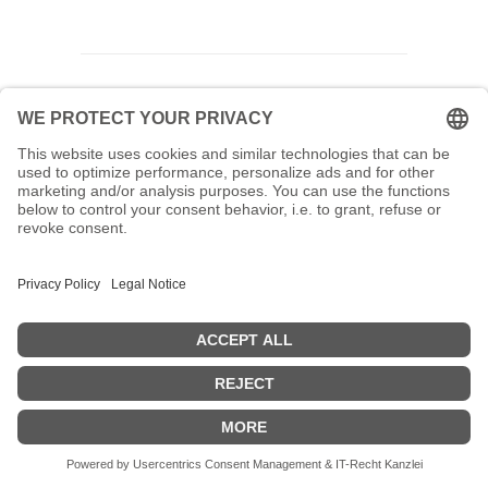
9
MAI
ANGELA GLAJCAR.
Ausstellung in Finnland
Das Imatra Art Museum in
Imatra in Finnland zeigt zurzeit
die Einzelausstellung THE WAY
OF PAPER von ANGELA GLAJCAR.
Dauer der Ausstellung:
9.5.-12.9.2025
weitere Informationen: