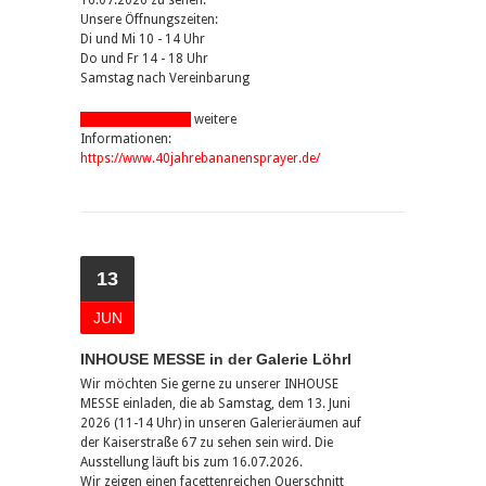
16.07.2026 zu sehen.
Unsere Öffnungszeiten:
Di und Mi 10 - 14 Uhr
Do und Fr 14 - 18 Uhr
Samstag nach Vereinbarung
pdf-Datei anzeigen
weitere
Informationen:
https://www.40jahrebananensprayer.de/
13
JUN
INHOUSE MESSE in der Galerie Löhrl
Wir möchten Sie gerne zu unserer INHOUSE
MESSE einladen, die ab Samstag, dem 13. Juni
2026 (11-14 Uhr) in unseren Galerieräumen auf
der Kaiserstraße 67 zu sehen sein wird. Die
Ausstellung läuft bis zum 16.07.2026.
Wir zeigen einen facettenreichen Querschnitt