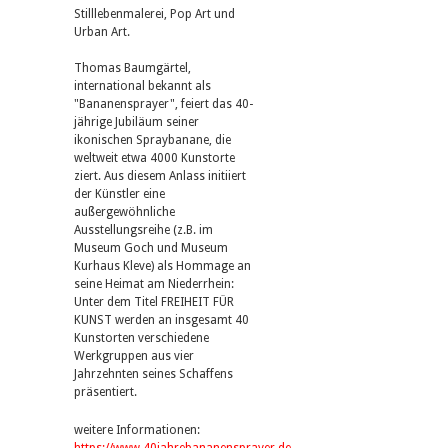
Stilllebenmalerei, Pop Art und
Urban Art.
Thomas Baumgärtel,
international bekannt als
"Bananensprayer", feiert das 40-
jährige Jubiläum seiner
ikonischen Spraybanane, die
weltweit etwa 4000 Kunstorte
ziert. Aus diesem Anlass initiiert
der Künstler eine
außergewöhnliche
Ausstellungsreihe (z.B. im
Museum Goch und Museum
Kurhaus Kleve) als Hommage an
seine Heimat am Niederrhein:
Unter dem Titel FREIHEIT FÜR
KUNST werden an insgesamt 40
Kunstorten verschiedene
Werkgruppen aus vier
Jahrzehnten seines Schaffens
präsentiert.
weitere Informationen: