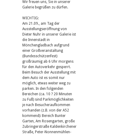
Wir freuen uns, Sie in unserer
Galerie begrüßen zu dürfen.
WICHTIG:
Am 21.09., am Tag der
Ausstellungseröffnung von
Dieter Nuhr in unserer Galerie ist
die Innenstadt in
Mönchengladbach aufgrund
einer Großveranstaltung
(Bundesschützenfest)
großräumig ab 6 Uhr morgens
für den Autoverkehr gesperrt.
Beim Besuch der Ausstellung mit
dem Auto ist es somit nur
möglich, etwas weiter weg zu
parken. In den folgenden
Bereichen (ca. 10 ? 20 Minuten
zu Fuß) sind Parkmöglichkeiten
je nach Besucheraufkommen
vorhanden (z.B. von der A52
kommend): Bereich Bunter
Garten, Am Rosengarten, große
Zubringerstraße Kaldenkirchener
Straße, Peter-Nonnenmühlen-