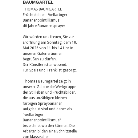
BAUMGÄRTEL
THOMAS BAUMGÄRTEL
Früchtebilder - Vielfarbiger
Bananenpointillismus
40 Jahre Bananensprayer
Wir würden uns freuen, Sie zur
Eröffnung am Sonntag, dem 10.
Mai 2026 von 11 bis 14 Uhr in
unseren Galerieräumen
begrüßen zu dürfen.
Der Künstler ist anwesend.
Für Speis und Trank ist gesorgt.
Thomas Baumgärtel zeigt in
unserer Galerie die Werkgruppe
der Stillleben und Früchtebilder,
die aus unzähligen kleinen
farbigen Spraybananen
aufgebaut sind und daher als
"vielfarbiger
Bananenpointillismus"
bezeichnet werden können. Die
Arbeiten bilden eine Schnittstelle
von klassischer